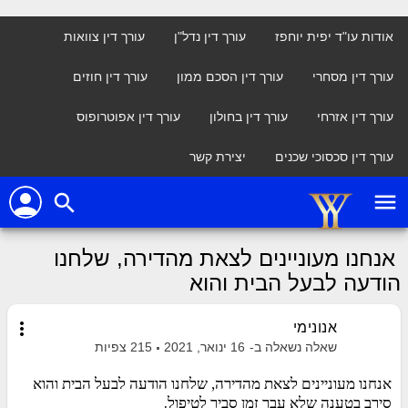
אודות עו"ד יפית יוחפז
עורך דין נדל"ן
עורך דין צוואות
עורך דין מסחרי
עורך דין הסכם ממון
עורך דין חוזים
עורך דין אזרחי
עורך דין בחולון
עורך דין אפוטרופוס
עורך דין סכסוכי שכנים
יצירת קשר
person
menu
search
אנחנו מעוניינים לצאת מהדירה, שלחנו
הודעה לבעל הבית והוא
more_vert
אנונימי
שאלה נשאלה ב-
16 ינואר, 2021
215
צפיות
אנחנו מעוניינים לצאת מהדירה, שלחנו הודעה לבעל הבית והוא
סירב בטענה שלא עבר זמן סביר לטיפול.