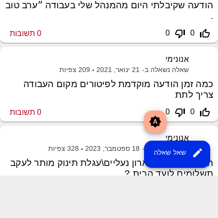
הודעה שקיבלתי היום מהמנהל שלי בעבודה ״ערב טוב
.
thumb_down_off_alt
thumb_up_off_alt
0
0
0
תשובות
אנונימי
שאלה נשאלה ב-
21 ינואר, 2021
209
צפיות
כמה זמן הודעה מוקדמת לפיטורים מקום העבודה
צריך לתת
thumb_down_off_alt
thumb_up_off_alt
0
0
0
תשובות
brightness_auto
אנונימי
שאלה נשאלה ב-
18 ספטמבר, 2023
328
צפיות
edit
שאל שאלה
האם עקב הצבת ארון נעליים\עגלת תינוק מותר לעקב
תשלומים לועד הבית ?
סכסוכי-שכנים
thumb_down_off_alt
thumb_up_off_alt
0
0
0
תשובות