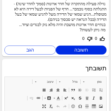
נזילה פעילה מהתקרה של חדר ארונות (סמוך לחדר שינה) -
התגלתה בסוף נובמבר... חרף של הפניות לבעל דירה היא לא
מטופלת...הגיע שמאי של הדירה מעל להגיע שמאי של בעל
הדירה (ככל הנראה יש סכסוך בניהם).
בנתיים חדר ארונות מושבת והיה מלא נזק לבגדים וציוד...
מה ניתן לעשות?
thumb_down_off_alt
thumb_up_off_alt
0
0
תשובתך
גופן
גודל
עיצוב